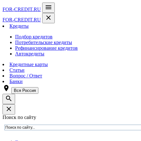
menu
FOR-CREDIT
.RU
close
FOR-CREDIT
.RU
Кредиты
Подбор кредитов
Потребительские кредиты
Рефинансирование кредитов
Автокредиты
Кредитные карты
Статьи
Вопрос / Ответ
Банки
room
Вся Россия
search
close
Поиск по сайту