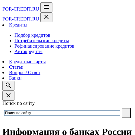
menu
FOR-CREDIT
.RU
close
FOR-CREDIT
.RU
Кредиты
Подбор кредитов
Потребительские кредиты
Рефинансирование кредитов
Автокредиты
Кредитные карты
Статьи
Вопрос / Ответ
Банки
search
close
Поиск по сайту
Информация о банках России