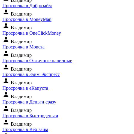
Владимир
Просрочка в Доброзайм
person
Владимир
Просрочка в MoneyMan
person
Владимир
Просрочка в OneClickMoney
person
Владимир
Просрочка в Moneza
person
Владимир
Просрочка в Отличные наличные
person
Владимир
Просрочка в Займ Экспресс
person
Владимир
Просрочка в еКапуста
person
Владимир
Просрочка в Деньги сразу
person
Владимир
Просрочка в Быстроденьги
person
Владимир
Просрочка в Веб-займ