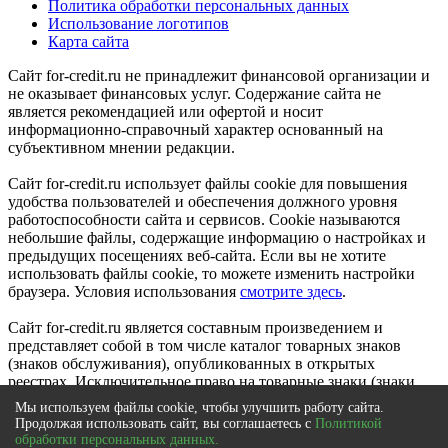
Политика обработки персональных данных
Использование логотипов
Карта сайта
Сайт for-credit.ru не принадлежит финансовой организации и
не оказывает финансовых услуг. Содержание сайта не
является рекомендацией или офертой и носит
информационно-справочный характер основанный на
субъективном мнении редакции.
Сайт for-credit.ru использует файлы cookie для повышения
удобства пользователей и обеспечения должного уровня
работоспособности сайта и сервисов. Cookie называются
небольшие файлы, содержащие информацию о настройках и
предыдущих посещениях веб-сайта. Если вы не хотите
использовать файлы cookie, то можете изменить настройки
браузера. Условия использования
смотрите здесь
.
Сайт for-credit.ru является составным произведением и
представляет собой в том числе каталог товарных знаков
(знаков обслуживания), опубликованных в открытых
реестрах. Исключительное право на товарные знаки (знаки
обслуживания) принадлежат их правообладателям.
Мы используем файлы cookie, чтобы улучшить работу сайта.
© 2012-2021
Продолжая использовать сайт, вы соглашаетесь с
Политикой
Выберите город
|
Вся Россия
обработки персональных данных.