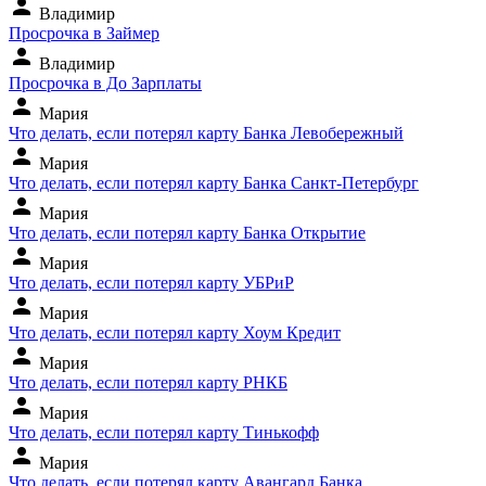
person
Владимир
Просрочка в Займер
person
Владимир
Просрочка в До Зарплаты
person
Мария
Что делать, если потерял карту Банка Левобережный
person
Мария
Что делать, если потерял карту Банка Санкт-Петербург
person
Мария
Что делать, если потерял карту Банка Открытие
person
Мария
Что делать, если потерял карту УБРиР
person
Мария
Что делать, если потерял карту Хоум Кредит
person
Мария
Что делать, если потерял карту РНКБ
person
Мария
Что делать, если потерял карту Тинькофф
person
Мария
Что делать, если потерял карту Авангард Банка