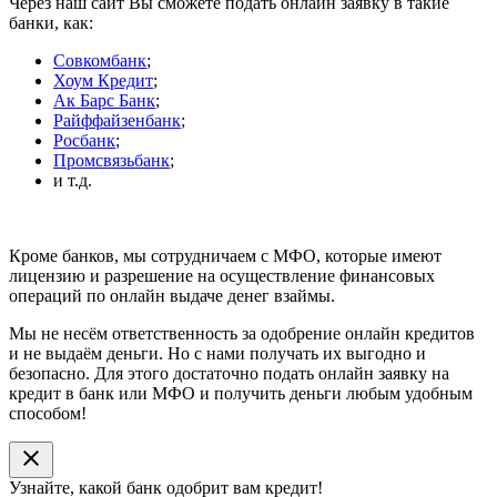
Через наш сайт Вы сможете подать онлайн заявку в такие
банки, как:
Совкомбанк
;
Хоум Кредит
;
Ак Барс Банк
;
Райффайзенбанк
;
Росбанк
;
Промсвязьбанк
;
и т.д.
Кроме банков, мы сотрудничаем с МФО, которые имеют
лицензию и разрешение на осуществление финансовых
операций по онлайн выдаче денег взаймы.
Мы не несём ответственность за одобрение онлайн кредитов
и не выдаём деньги. Но с нами получать их выгодно и
безопасно. Для этого достаточно подать онлайн заявку на
кредит в банк или МФО и получить деньги любым удобным
способом!
close
Узнайте, какой банк
одобрит
вам кредит!