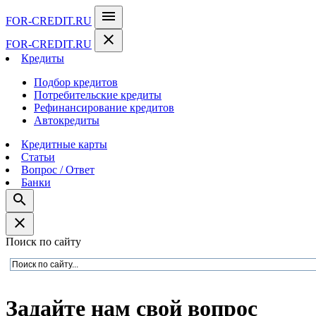
menu
FOR-CREDIT
.RU
close
FOR-CREDIT
.RU
Кредиты
Подбор кредитов
Потребительские кредиты
Рефинансирование кредитов
Автокредиты
Кредитные карты
Статьи
Вопрос / Ответ
Банки
search
close
Поиск по сайту
Задайте нам свой вопрос