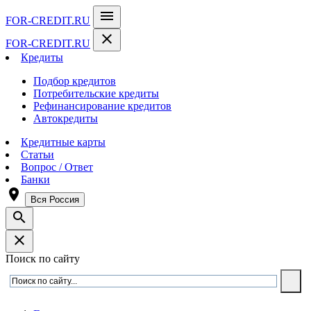
menu
FOR-CREDIT
.RU
close
FOR-CREDIT
.RU
Кредиты
Подбор кредитов
Потребительские кредиты
Рефинансирование кредитов
Автокредиты
Кредитные карты
Статьи
Вопрос / Ответ
Банки
room
Вся Россия
search
close
Поиск по сайту