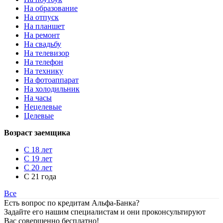
На образование
На отпуск
На планшет
На ремонт
На свадьбу
На телевизор
На телефон
На технику
На фотоаппарат
На холодильник
На часы
Нецелевые
Целевые
Возраст заемщика
С 18 лет
С 19 лет
С 20 лет
С 21 года
Все
Есть вопрос по кредитам Альфа-Банка?
Задайте его нашим специалистам и они проконсультируют
Вас совершенно бесплатно!