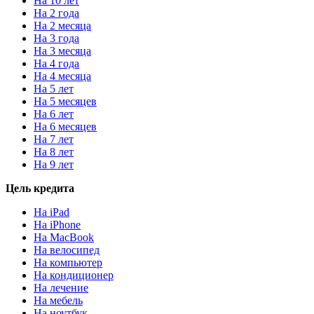
На 10 лет
На 2 года
На 2 месяца
На 3 года
На 3 месяца
На 4 года
На 4 месяца
На 5 лет
На 5 месяцев
На 6 лет
На 6 месяцев
На 7 лет
На 8 лет
На 9 лет
Цель кредита
На iPad
На iPhone
На MacBook
На велосипед
На компьютер
На кондиционер
На лечение
На мебель
На ноутбук