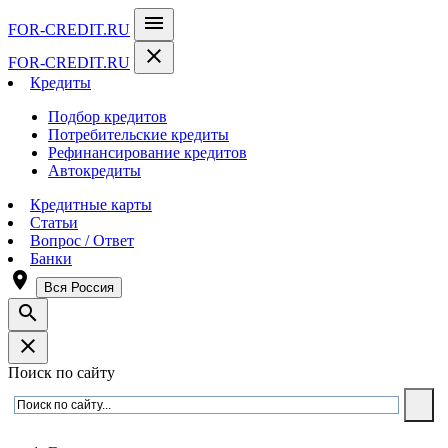
menu
FOR-CREDIT
.RU
close
FOR-CREDIT
.RU
Кредиты
Подбор кредитов
Потребительские кредиты
Рефинансирование кредитов
Автокредиты
Кредитные карты
Статьи
Вопрос / Ответ
Банки
room
Вся Россия
search
close
Поиск по сайту