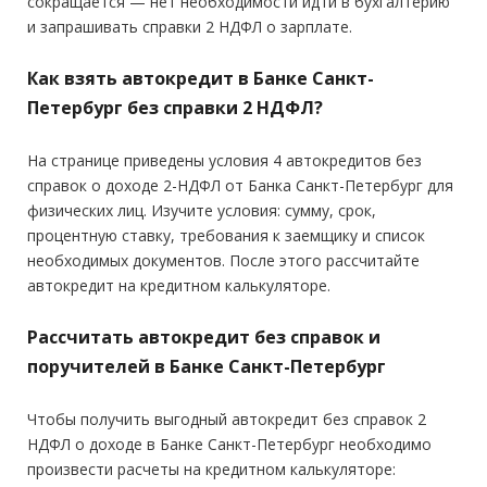
сокращается — нет необходимости идти в бухгалтерию
Регистрация в РФ:
Постоянная
и запрашивать справки 2 НДФЛ о зарплате.
Дополнительные:
Копия трудовой книжки
Справка 2-НДФЛ
Справка 3-НДФЛ
Доход:
—
Как взять автокредит в Банке Санкт-
Стаж на последнем месте:
от 3 месяцев
Петербург без справки 2 НДФЛ?
Требования
Общий трудовой стаж:
—
На странице приведены условия 4 автокредитов без
Гражданство:
РФ
справок о доходе 2-НДФЛ от Банка Санкт-Петербург для
физических лиц. Изучите условия: сумму, срок,
Регистрация в РФ:
Постоянная
процентную ставку, требования к заемщику и список
Доход:
от 15 000 руб.
необходимых документов. После этого рассчитайте
автокредит на кредитном калькуляторе.
Стаж на последнем месте:
от 3 месяцев
Общий трудовой стаж:
Рассчитать автокредит без справок и
—
поручителей в Банке Санкт-Петербург
Чтобы получить выгодный автокредит без справок 2
НДФЛ о доходе в Банке Санкт-Петербург необходимо
произвести расчеты на кредитном калькуляторе: