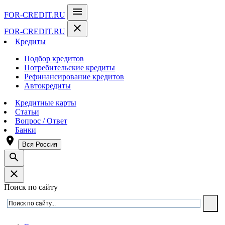
menu
FOR-CREDIT
.RU
close
FOR-CREDIT
.RU
Кредиты
Подбор кредитов
Потребительские кредиты
Рефинансирование кредитов
Автокредиты
Кредитные карты
Статьи
Вопрос / Ответ
Банки
room
Вся Россия
search
close
Поиск по сайту