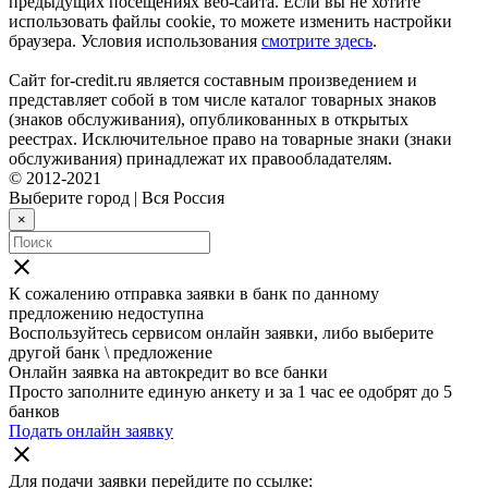
предыдущих посещениях веб-сайта. Если вы не хотите
использовать файлы cookie, то можете изменить настройки
браузера. Условия использования
смотрите здесь
.
Сайт for-credit.ru является составным произведением и
представляет собой в том числе каталог товарных знаков
(знаков обслуживания), опубликованных в открытых
реестрах. Исключительное право на товарные знаки (знаки
обслуживания) принадлежат их правообладателям.
© 2012-2021
Выберите город
|
Вся Россия
×
close
К сожалению отправка заявки в
банк
по данному
предложению недоступна
Воспользуйтесь сервисом онлайн заявки, либо выберите
другой банк \ предложение
Онлайн заявка на автокредит во все банки
Просто заполните единую анкету и за 1 час ее одобрят до 5
банков
Подать онлайн заявку
close
Для подачи заявки перейдите по ссылке: