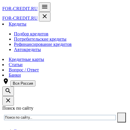
menu
FOR-CREDIT
.RU
close
FOR-CREDIT
.RU
Кредиты
Подбор кредитов
Потребительские кредиты
Рефинансирование кредитов
Автокредиты
Кредитные карты
Статьи
Вопрос / Ответ
Банки
room
Вся Россия
search
close
Поиск по сайту