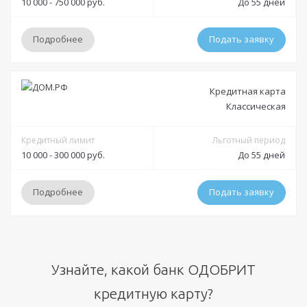
10 000 - 750 000 руб.
До 55 дней
Подробнее
Подать заявку
Условия
Кредитная карта
Классическая
Решение:
Индивидуально
Получение:
Кредитный лимит
отделения ДОМ.РФ
Льготный период
10 000 - 300 000 руб.
До 55 дней
Оформление:
отделения ДОМ.РФ; в мобильном приложении; онлайн заявка
Подробнее
Подать заявку
через официальный сайт
Минимальный платеж:
—
Условия
Документы
Узнайте, какой банк ОДОБРИТ
Решение:
Индивидуально
кредитную карту?
Получение:
отделения ДОМ.РФ
Обязательные: