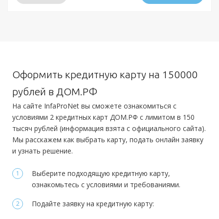
Минимальный платеж:
—
Условия
Требования
Документы
Решение:
от 30 минут
Гражданство:
РФ
Получение:
в отделении
доставка на дом курьером
Обязательные:
Паспорт РФ
Регистрация в РФ:
Постоянная
Оформить кредитную карту на 150000
Оформление:
Дополнительные:
Доход:
от 5 000 руб.
рублей в ДОМ.РФ
в отделении; в мобильном приложении; онлайн заявка через
Заграничный паспорт
ПТС
СНИЛС
Справка 2-НДФЛ
Справка по
Стаж на последнем месте:
—
На сайте InfaProNet вы сможете ознакомиться с
официальный сайт
форме банка
условиями 2 кредитных карт ДОМ.РФ с лимитом в 150
Общий трудовой стаж:
—
Минимальный платеж:
до 3%
тысяч рублей (информация взята с официального сайта).
Требования
Мы расскажем как выбрать карту, подать онлайн заявку
и узнать решение.
Документы
Гражданство:
РФ
Выберите подходящую кредитную карту,
Обязательные:
Регистрация в РФ:
Постоянная
ознакомьтесь с условиями и требованиями.
Паспорт РФ
Справка 2-НДФЛ
Справка 3-НДФЛ
Справка по
Доход:
от 15 000 руб.
форме банка
Подайте заявку на кредитную карту:
Стаж на последнем месте:
от 3 месяцев
Дополнительные:
не требуются