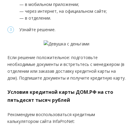
— в мобильном приложении;
Общий трудовой стаж:
—
— через интернет, на официальном сайте;
Требования
— в отделении.
Узнайте решение.
Гражданство:
РФ
Регистрация в РФ:
Постоянная
Доход:
от 11 100 руб.
Если решение положительное: подготовьте
Стаж на последнем месте:
от 3 месяцев
необходимые документы и встретьтесь с менеджером (в
отделении или заказав доставку кредитной карты на
Общий трудовой стаж:
—
дом). Подпишите документы и получите кредитную карту.
Условия кредитной карты ДОМ.РФ на сто
пятьдесят тысяч рублей
Рекомендуем воспользоваться кредитным
калькулятором сайта InfaProNet: