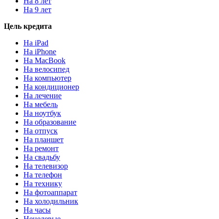
На 8 лет
На 9 лет
Цель кредита
На iPad
На iPhone
На MacBook
На велосипед
На компьютер
На кондиционер
На лечение
На мебель
На ноутбук
На образование
На отпуск
На планшет
На ремонт
На свадьбу
На телевизор
На телефон
На технику
На фотоаппарат
На холодильник
На часы
Нецелевые