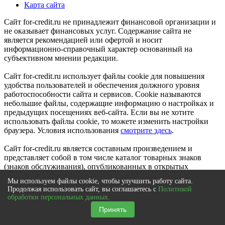
Карта сайта
Сайт for-credit.ru не принадлежит финансовой организации и
не оказывает финансовых услуг. Содержание сайта не
является рекомендацией или офертой и носит
информационно-справочный характер основанный на
субъективном мнении редакции.
Сайт for-credit.ru использует файлы cookie для повышения
удобства пользователей и обеспечения должного уровня
работоспособности сайта и сервисов. Cookie называются
небольшие файлы, содержащие информацию о настройках и
предыдущих посещениях веб-сайта. Если вы не хотите
использовать файлы cookie, то можете изменить настройки
браузера. Условия использования
смотрите здесь
.
Сайт for-credit.ru является составным произведением и
представляет собой в том числе каталог товарных знаков
(знаков обслуживания), опубликованных в открытых
реестрах. Исключительное право на товарные знаки (знаки
Мы используем файлы cookie, чтобы улучшить работу сайта.
обслуживания) принадлежат их правообладателям.
Продолжая использовать сайт, вы соглашаетесь с
Политикой
© 2012-2021
обработки персональных данных.
Выберите город
|
Вся Россия
Принять
×