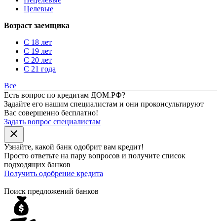
Целевые
Возраст заемщика
С 18 лет
С 19 лет
С 20 лет
С 21 года
Все
Есть вопрос по кредитам ДОМ.РФ?
Задайте его нашим специалистам и они проконсультируют
Вас совершенно бесплатно!
Задать вопрос специалистам
close
Узнайте, какой банк
одобрит
вам кредит!
Просто ответьте на пару вопросов и получите список
подходящих банков
Получить одобрение кредита
Поиск предложений банков