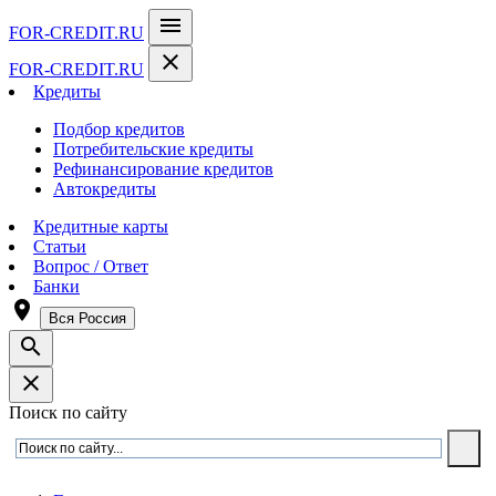
menu
FOR-CREDIT
.RU
close
FOR-CREDIT
.RU
Кредиты
Подбор кредитов
Потребительские кредиты
Рефинансирование кредитов
Автокредиты
Кредитные карты
Статьи
Вопрос / Ответ
Банки
room
Вся Россия
search
close
Поиск по сайту