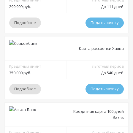
Кредитный лимит
Льготный период
299 999 руб.
До 111 дней
Подробнее
Подать заявку
Условия
Карта рассрочки Халва
Решение:
от 5 минут до 30 минут
Получение:
Кредитный лимит
в отделении
доставка на дом курьером
Льготный период
350 000 руб.
До 540 дней
Оформление:
в отделении; в мобильном приложении; онлайн заявка через
Подробнее
Подать заявку
официальный сайт
Минимальный платеж:
от 5%
Условия
Кредитная карта 100 дней
без %
Документы
Решение:
до 3 дней
Получение:
Кредитный лимит
в отделении
доставка на дом курьером
Льготный период