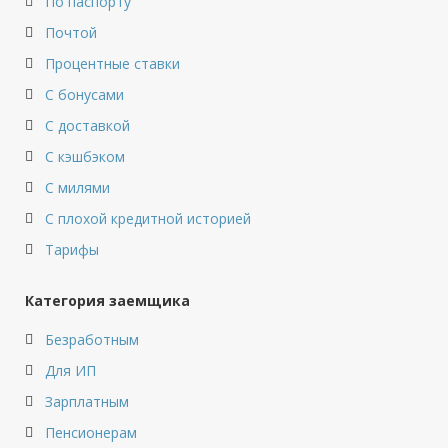
По паспорту
Почтой
Процентные ставки
С бонусами
С доставкой
С кэшбэком
С милями
С плохой кредитной историей
Тарифы
Категория заемщика
Безработным
Для ИП
Зарплатным
Пенсионерам