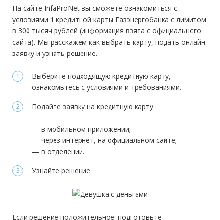
Стаж на последнем месте:
—
На сайте InfaProNet вы сможете ознакомиться с
официальный сайт
форме банка
условиями 1 кредитной карты Газэнергобанка с лимитом
Общий трудовой стаж:
—
Минимальный платеж:
до 3%
в 300 тысяч рублей (информация взята с официального
Требования
сайта). Мы расскажем как выбрать карту, подать онлайн
заявку и узнать решение.
Документы
Гражданство:
РФ
Выберите подходящую кредитную карту,
Обязательные:
Регистрация в РФ:
Постоянная
ознакомьтесь с условиями и требованиями.
Паспорт РФ
Справка 2-НДФЛ
Справка 3-НДФЛ
Справка по
Доход:
от 15 000 руб.
форме банка
Подайте заявку на кредитную карту:
Стаж на последнем месте:
от 3 месяцев
Дополнительные:
не требуются
— в мобильном приложении;
Общий трудовой стаж:
—
— через интернет, на официальном сайте;
Требования
— в отделении.
Узнайте решение.
Гражданство:
РФ
Регистрация в РФ:
Постоянная
Доход:
от 11 100 руб.
Если решение положительное: подготовьте