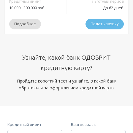
Кредитный лимит
Льготный период
10 000 - 300 000 руб.
До 62 дней
Подробнее
Подать заявку
Условия
Узнайте, какой банк ОДОБРИТ
Решение:
Индивидуально
кредитную карту?
Получение:
отделения Газэнергобанка
Оформление:
Пройдите короткий тест и узнайте, в какой банк
отделения Газэнергобанка; в мобильном приложении; онлайн
обратиться за оформлением кредитной карты
заявка через официальный сайт
Минимальный платеж:
до 2,9%
Документы
Кредитный лимит:
Ваш возраст: