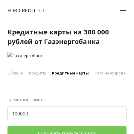
FOR-CREDIT
.RU
menu
Кредитные карты на 300 000
рублей от Газэнергобанка
О банке
Кредиты
Кредитные карты
Рефинансирование 
Кредитный лимит
Подобрать кредитную карту