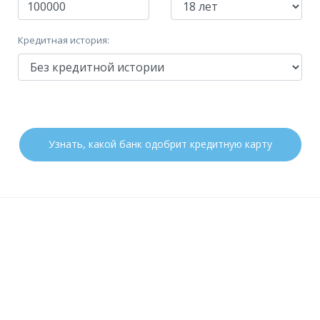
Обязательные:
Паспорт РФ
Дополнительные:
ИНН
СНИЛС
Кредитная история:
Требования
Гражданство:
РФ
Регистрация в РФ:
Постоянная
Узнать, какой банк одобрит кредитную карту
Доход:
—
Стаж на последнем месте:
от 3 месяцев
Общий трудовой стаж:
—