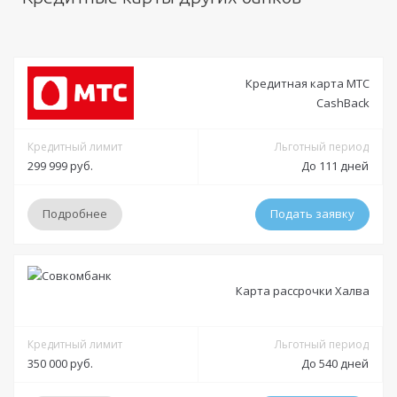
Кредитная карта МТС
CashBack
Кредитный лимит
Льготный период
299 999 руб.
До 111 дней
Подробнее
Подать заявку
Условия
Карта рассрочки Халва
Решение:
от 5 минут до 30 минут
Получение:
Кредитный лимит
в отделении
доставка на дом курьером
Льготный период
350 000 руб.
До 540 дней
Оформление:
в отделении; в мобильном приложении; онлайн заявка через