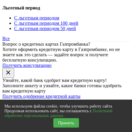
Льготный период
С льготным периодом
С льготным периодом 100 дней
С льготным периодом 50 дней
Все
Вопрос о кредитных картах Газпромбанка?
Хотите оформить кредитную карту в Газпромбанке, но не
знаете как это сделать — задайте вопрос и получите
бесплатную консультацию.
Получить консультацию
close
Узнайте, какой банк
одобрит
вам кредитную карту!
Заполните анкету и узнайте, какие банки готовы одобрить
вам кредитную карту
Получить одобрение кредитной карты
Мы используем файлы cookie, чтобы улучшить работу сайта.
Поиск предложений банков
Продолжая использовать сайт, вы соглашаетесь с
Политикой
обработки персональных данных.
Принять