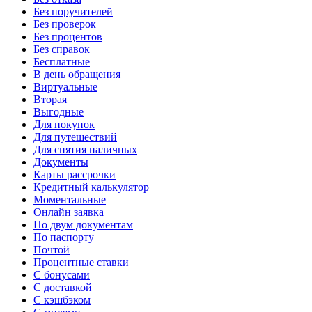
Без поручителей
Без проверок
Без процентов
Без справок
Бесплатные
В день обращения
Виртуальные
Вторая
Выгодные
Для покупок
Для путешествий
Для снятия наличных
Документы
Карты рассрочки
Кредитный калькулятор
Моментальные
Онлайн заявка
По двум документам
По паспорту
Почтой
Процентные ставки
С бонусами
С доставкой
С кэшбэком