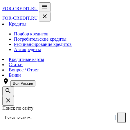
menu
FOR-CREDIT
.RU
close
FOR-CREDIT
.RU
Кредиты
Подбор кредитов
Потребительские кредиты
Рефинансирование кредитов
Автокредиты
Кредитные карты
Статьи
Вопрос / Ответ
Банки
room
Вся Россия
search
close
Поиск по сайту