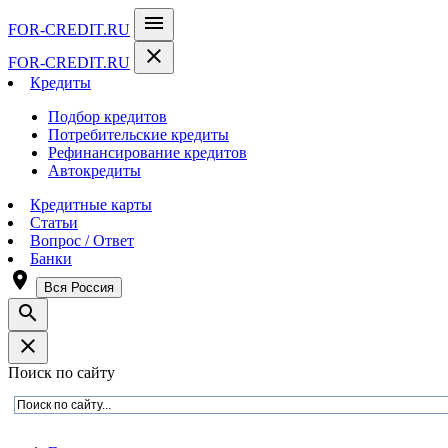
menu
FOR-CREDIT
.RU
close
FOR-CREDIT
.RU
Кредиты
Подбор кредитов
Потребительские кредиты
Рефинансирование кредитов
Автокредиты
Кредитные карты
Статьи
Вопрос / Ответ
Банки
room
Вся Россия
search
close
Поиск по сайту