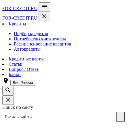
menu
FOR-CREDIT
.RU
close
FOR-CREDIT
.RU
Кредиты
Подбор кредитов
Потребительские кредиты
Рефинансирование кредитов
Автокредиты
Кредитные карты
Статьи
Вопрос / Ответ
Банки
room
Вся Россия
search
close
Поиск по сайту