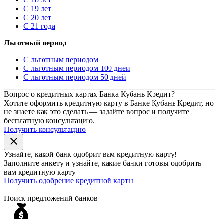
С 19 лет
С 20 лет
С 21 года
Льготный период
С льготным периодом
С льготным периодом 100 дней
С льготным периодом 50 дней
Вопрос о кредитных картах Банка Кубань Кредит?
Хотите оформить кредитную карту в Банке Кубань Кредит, но
не знаете как это сделать — задайте вопрос и получите
бесплатную консультацию.
Получить консультацию
close
Узнайте, какой банк
одобрит
вам кредитную карту!
Заполните анкету и узнайте, какие банки готовы одобрить
вам кредитную карту
Получить одобрение кредитной карты
Поиск предложений банков