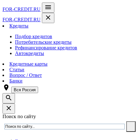
menu
FOR-CREDIT
.RU
close
FOR-CREDIT
.RU
Кредиты
Подбор кредитов
Потребительские кредиты
Рефинансирование кредитов
Автокредиты
Кредитные карты
Статьи
Вопрос / Ответ
Банки
room
Вся Россия
search
close
Поиск по сайту