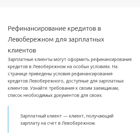
Гражданство:
РФ
Документы
Решение:
до 3 минут
Регистрация в РФ:
Постоянная
Получение:
Банковская карта
Банковский счет
Наличными
Обязательные:
Рефинансирование кредитов в
Доход:
Любой
Паспорт РФ
Справка 2-НДФЛ
Справка по форме банка
Оформление:
Левобережном для зарплатных
Стаж на последнем месте:
от 4 месяцев
в отделении; в мобильном приложении; онлайн заявка; через
Дополнительные:
официальный сайт
Заграничный паспорт
клиентов
ИНН
СНИЛС
Водительское
Общий трудовой стаж:
от 1 года
удостоверение
Документы по рефинансируемым кредитам
Зарплатные клиенты могут оформить рефинансирование
Тип платежей:
Аннуитетный
кредитов в Левобережном на особых условиях. На
странице приведены условия рефинансирования
Требования
Документы
кредитов Левобережного, доступные для зарплатных
клиентов. Узнайте требования к своим заемщикам,
Гражданство:
РФ
Обязательные:
список необходимых документов для своих.
Паспорт РФ
Копия трудовой книжки
ИНН
Справка 2-НДФЛ
Регистрация в РФ:
Постоянная
Временная
Выписка по зарплатному счету
Доход:
Любой
Зарплатный клиент — клиент, получающий
Дополнительные:
не требуются
зарплату на счет в Левобережном.
Стаж на последнем месте:
от 3 месяцев
Общий трудовой стаж:
Любой
Требования