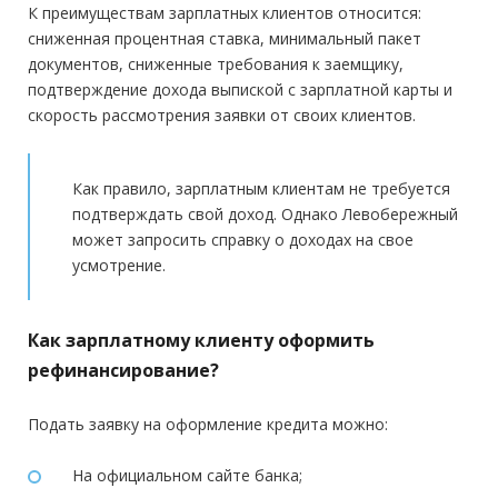
К преимуществам зарплатных клиентов относится:
сниженная процентная ставка, минимальный пакет
Гражданство:
РФ
документов, сниженные требования к заемщику,
Регистрация в РФ:
Постоянная
подтверждение дохода выпиской с зарплатной карты и
скорость рассмотрения заявки от своих клиентов.
Доход:
от 15 000 руб.
Стаж на последнем месте:
от 3 месяцев
Как правило, зарплатным клиентам не требуется
Общий трудовой стаж:
Любой
подтверждать свой доход. Однако Левобережный
может запросить справку о доходах на свое
усмотрение.
Как зарплатному клиенту оформить
рефинансирование?
Подать заявку на оформление кредита можно:
На официальном сайте банка;