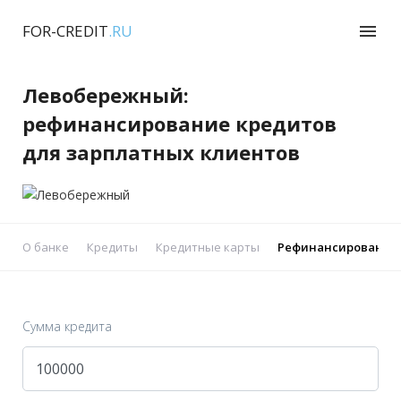
FOR-CREDIT
.RU
menu
Левобережный:
рефинансирование кредитов
для зарплатных клиентов
О банке
Кредиты
Кредитные карты
Рефинансирование
Сумма кредита