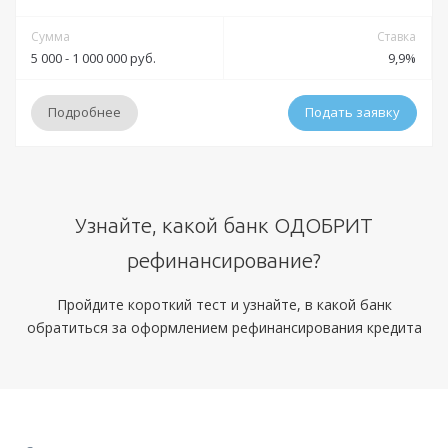
Сумма
Ставка
5 000 - 1 000 000 руб.
9,9%
Подробнее
Подать заявку
Условия
Узнайте, какой банк ОДОБРИТ
Решение:
Индивидуально
рефинансирование?
Получение:
Банковский счет
Оформление:
Пройдите короткий тест и узнайте, в какой банк
отделения Левобережного; мобильное приложение; онлайн
обратиться за оформлением рефинансирования кредита
заявка через официальный сайт
Тип платежей:
Аннуитетный
Документы