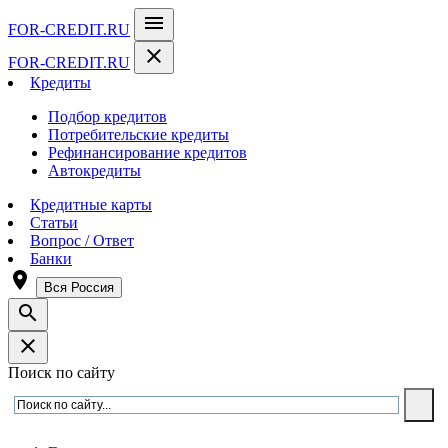
menu
FOR-CREDIT
.RU
close
FOR-CREDIT
.RU
Кредиты
Подбор кредитов
Потребительские кредиты
Рефинансирование кредитов
Автокредиты
Кредитные карты
Статьи
Вопрос / Ответ
Банки
room
Вся Россия
search
close
Поиск по сайту