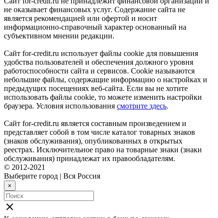
Сайт for-credit.ru не принадлежит финансовой организации и
не оказывает финансовых услуг. Содержание сайта не
является рекомендацией или офертой и носит
информационно-справочный характер основанный на
субъективном мнении редакции.
Сайт for-credit.ru использует файлы cookie для повышения
удобства пользователей и обеспечения должного уровня
работоспособности сайта и сервисов. Cookie называются
небольшие файлы, содержащие информацию о настройках и
предыдущих посещениях веб-сайта. Если вы не хотите
использовать файлы cookie, то можете изменить настройки
браузера. Условия использования
смотрите здесь
.
Сайт for-credit.ru является составным произведением и
представляет собой в том числе каталог товарных знаков
(знаков обслуживания), опубликованных в открытых
реестрах. Исключительное право на товарные знаки (знаки
обслуживания) принадлежат их правообладателям.
© 2012-2021
Выберите город
|
Вся Россия
×
close