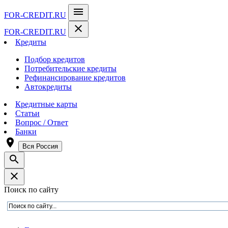
menu
FOR-CREDIT
.RU
close
FOR-CREDIT
.RU
Кредиты
Подбор кредитов
Потребительские кредиты
Рефинансирование кредитов
Автокредиты
Кредитные карты
Статьи
Вопрос / Ответ
Банки
room
Вся Россия
search
close
Поиск по сайту