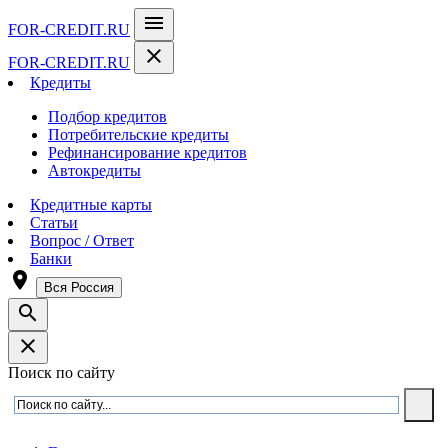
menu
FOR-CREDIT
.RU
close
FOR-CREDIT
.RU
Кредиты
Подбор кредитов
Потребительские кредиты
Рефинансирование кредитов
Автокредиты
Кредитные карты
Статьи
Вопрос / Ответ
Банки
room
Вся Россия
search
close
Поиск по сайту