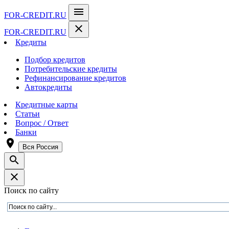
menu
FOR-CREDIT
.RU
close
FOR-CREDIT
.RU
Кредиты
Подбор кредитов
Потребительские кредиты
Рефинансирование кредитов
Автокредиты
Кредитные карты
Статьи
Вопрос / Ответ
Банки
room
Вся Россия
search
close
Поиск по сайту