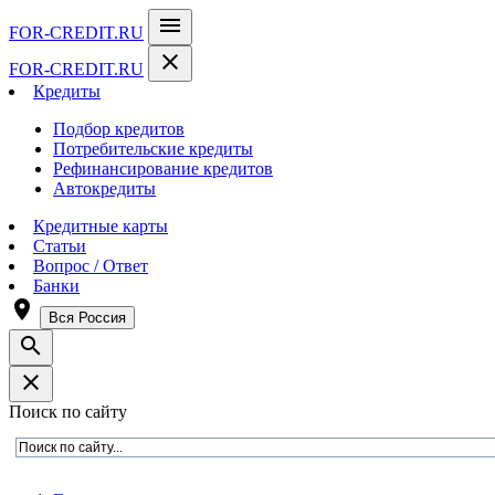
menu
FOR-CREDIT
.RU
close
FOR-CREDIT
.RU
Кредиты
Подбор кредитов
Потребительские кредиты
Рефинансирование кредитов
Автокредиты
Кредитные карты
Статьи
Вопрос / Ответ
Банки
room
Вся Россия
search
close
Поиск по сайту