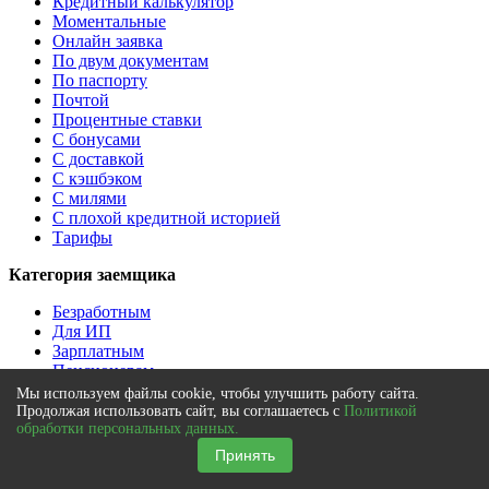
Кредитный калькулятор
Моментальные
Онлайн заявка
По двум документам
По паспорту
Почтой
Процентные ставки
С бонусами
С доставкой
С кэшбэком
С милями
С плохой кредитной историей
Тарифы
Категория заемщика
Безработным
Для ИП
Зарплатным
Пенсионерам
Студентам
Мы используем файлы cookie, чтобы улучшить работу сайта.
Требования к заемщику
Продолжая использовать сайт, вы соглашаетесь с
Политикой
обработки персональных данных.
Кредитный лимит, в рублях
Принять
На 1 000 000