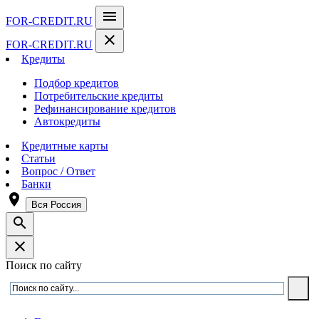
menu
FOR-CREDIT
.RU
close
FOR-CREDIT
.RU
Кредиты
Подбор кредитов
Потребительские кредиты
Рефинансирование кредитов
Автокредиты
Кредитные карты
Статьи
Вопрос / Ответ
Банки
room
Вся Россия
search
close
Поиск по сайту