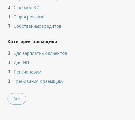
Доход:
Любой
С плохой КИ
С просрочками
Стаж на последнем месте:
от 3 месяцев
Собственных кредитов
Общий трудовой стаж:
Любой
Категория заемщика
Для зарплатных клиентов
Для ИП
Пенсионерам
Требования к заемщику
Все