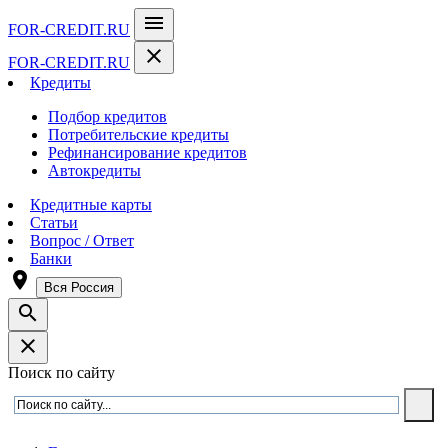
menu
FOR-CREDIT
.RU
close
FOR-CREDIT
.RU
Кредиты
Подбор кредитов
Потребительские кредиты
Рефинансирование кредитов
Автокредиты
Кредитные карты
Статьи
Вопрос / Ответ
Банки
room
Вся Россия
search
close
Поиск по сайту