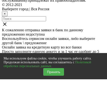
обслуживания) принадлежат их правообладателям.
© 2012-2021
Выберите город
|
Вся Россия
×
close
К сожалению отправка заявки в
банк
по данному
предложению недоступна
Воспользуйтесь сервисом онлайн заявки, либо выберите
другой банк \ предложение
Онлайн заявка на кредитную карту во все банки
Просто заполните единую анкету и за 1 час ее одобрят до 5
банков
Мы используем файлы cookie, чтобы улучшить работу сайта.
Подать онлайн заявку
Продолжая использовать сайт, вы соглашаетесь с
Политикой
close
обработки персональных данных.
Для подачи заявки перейдите по ссылке:
Принять
Заявка в
банк
Также мы рекомендуем
Онлайн заявка на кредитную карту во все банки
Просто заполните единую анкету и за 1 час ее одобрят до 5
банков
Подать онлайн заявку