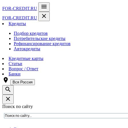
menu
FOR-CREDIT
.RU
close
FOR-CREDIT
.RU
Кредиты
Подбор кредитов
Потребительские кредиты
Рефинансирование кредитов
Автокредиты
Кредитные карты
Статьи
Вопрос / Ответ
Банки
room
Вся Россия
search
close
Поиск по сайту