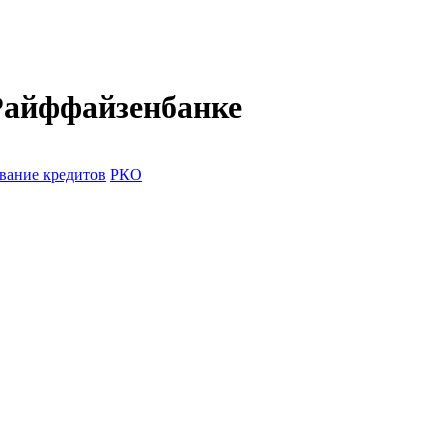
 Райффайзенбанке
вание кредитов
РКО