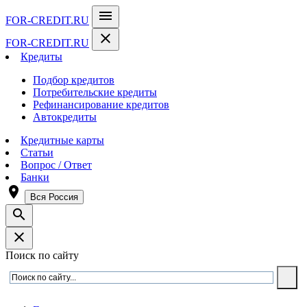
menu
FOR-CREDIT
.RU
close
FOR-CREDIT
.RU
Кредиты
Подбор кредитов
Потребительские кредиты
Рефинансирование кредитов
Автокредиты
Кредитные карты
Статьи
Вопрос / Ответ
Банки
room
Вся Россия
search
close
Поиск по сайту