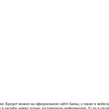
санс Кредит можно на официальном сайте банка, а также в моби
е в онлайн заявке только достоверную информацию. Если в онла