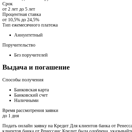
Срок
от
2
лет до
5
лет
Процентная ставка
от
10,5%
до
24,5%
Тип ежемесячного платежа
Аннуитетный
Поручительство
Без поручителей
Выдача и погашение
Способы получения
Банковская карта
Банковский счет
Наличными
Время рассмотрения заявки
до
1
дня
Подать онлайн заявку на Кредит Для клиентов банка от Ренес
клиентов банка от Ренессанс Кредит была одобрена, указывайт