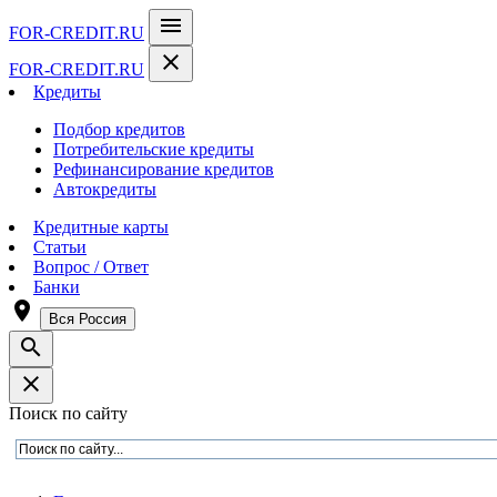
menu
FOR-CREDIT
.RU
close
FOR-CREDIT
.RU
Кредиты
Подбор кредитов
Потребительские кредиты
Рефинансирование кредитов
Автокредиты
Кредитные карты
Статьи
Вопрос / Ответ
Банки
room
Вся Россия
search
close
Поиск по сайту