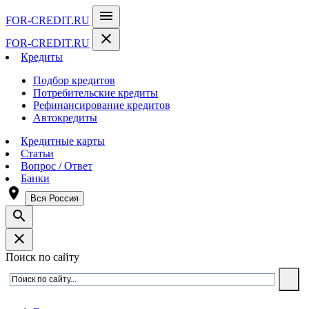
menu
FOR-CREDIT
.RU
close
FOR-CREDIT
.RU
Кредиты
Подбор кредитов
Потребительские кредиты
Рефинансирование кредитов
Автокредиты
Кредитные карты
Статьи
Вопрос / Ответ
Банки
room
Вся Россия
search
close
Поиск по сайту