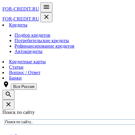
menu
FOR-CREDIT
.RU
close
FOR-CREDIT
.RU
Кредиты
Подбор кредитов
Потребительские кредиты
Рефинансирование кредитов
Автокредиты
Кредитные карты
Статьи
Вопрос / Ответ
Банки
room
Вся Россия
search
close
Поиск по сайту