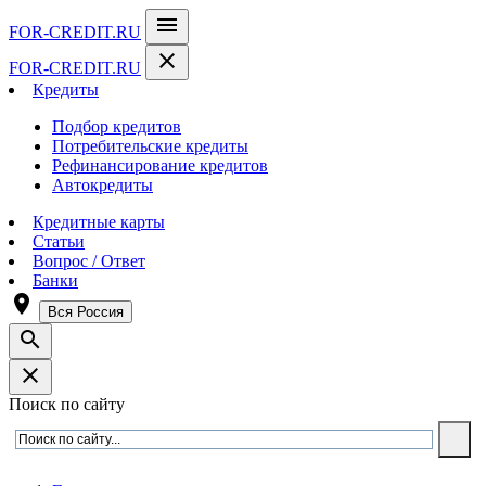
menu
FOR-CREDIT
.RU
close
FOR-CREDIT
.RU
Кредиты
Подбор кредитов
Потребительские кредиты
Рефинансирование кредитов
Автокредиты
Кредитные карты
Статьи
Вопрос / Ответ
Банки
room
Вся Россия
search
close
Поиск по сайту