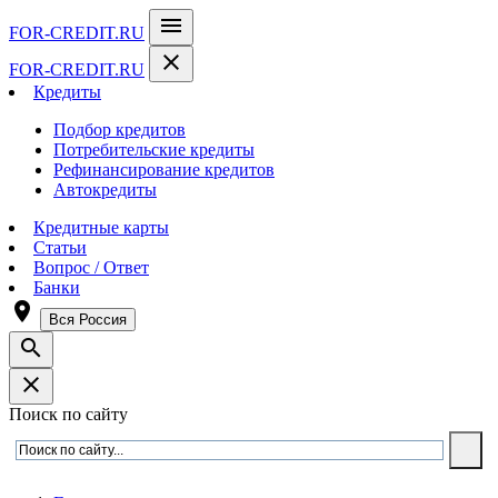
menu
FOR-CREDIT
.RU
close
FOR-CREDIT
.RU
Кредиты
Подбор кредитов
Потребительские кредиты
Рефинансирование кредитов
Автокредиты
Кредитные карты
Статьи
Вопрос / Ответ
Банки
room
Вся Россия
search
close
Поиск по сайту