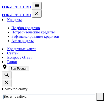
menu
FOR-CREDIT
.RU
close
FOR-CREDIT
.RU
Кредиты
Подбор кредитов
Потребительские кредиты
Рефинансирование кредитов
Автокредиты
Кредитные карты
Статьи
Вопрос / Ответ
Банки
room
Вся Россия
search
close
Поиск по сайту