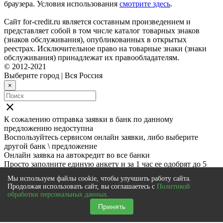
браузера. Условия использования
смотрите здесь
.
Сайт for-credit.ru является составным произведением и
представляет собой в том числе каталог товарных знаков
(знаков обслуживания), опубликованных в открытых
реестрах. Исключительное право на товарные знаки (знаки
обслуживания) принадлежат их правообладателям.
© 2012-2021
Выберите город
|
Вся Россия
×
close
К сожалению отправка заявки в
банк
по данному
предложению недоступна
Воспользуйтесь сервисом онлайн заявки, либо выберите
другой банк \ предложение
Онлайн заявка на автокредит во все банки
Просто заполните единую анкету и за 1 час ее одобрят до 5
банков
Мы используем файлы cookie, чтобы улучшить работу сайта.
Подать онлайн заявку
Продолжая использовать сайт, вы соглашаетесь с
Политикой
close
обработки персональных данных.
Для подачи заявки перейдите по ссылке:
Принять
Заявка в
банк