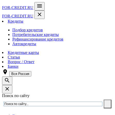
menu
FOR-CREDIT
.RU
close
FOR-CREDIT
.RU
Кредиты
Подбор кредитов
Потребительские кредиты
Рефинансирование кредитов
Автокредиты
Кредитные карты
Статьи
Вопрос / Ответ
Банки
room
Вся Россия
search
close
Поиск по сайту