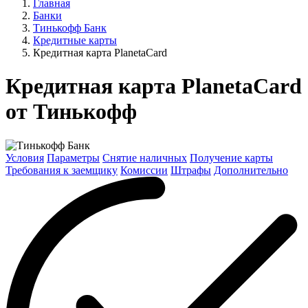
Главная
Банки
Тинькофф Банк
Кредитные карты
Кредитная карта PlanetaCard
Кредитная карта PlanetaCard
от Тинькофф
Условия
Параметры
Снятие наличных
Получение карты
Требования к заемщику
Комиссии
Штрафы
Дополнительно