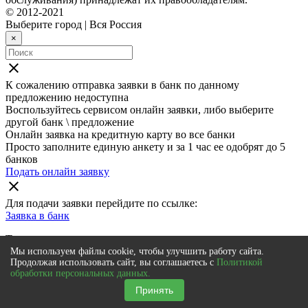
© 2012-2021
Выберите город
|
Вся Россия
×
close
К сожалению отправка заявки в
банк
по данному
предложению недоступна
Воспользуйтесь сервисом онлайн заявки, либо выберите
другой банк \ предложение
Онлайн заявка на кредитную карту во все банки
Просто заполните единую анкету и за 1 час ее одобрят до 5
банков
Подать онлайн заявку
close
Для подачи заявки перейдите по ссылке:
Заявка в
банк
Также мы рекомендуем
Мы используем файлы cookie, чтобы улучшить работу сайта.
Онлайн заявка на кредитную карту во все банки
Продолжая использовать сайт, вы соглашаетесь с
Политикой
обработки персональных данных.
Просто заполните единую анкету и за 1 час ее одобрят до 5
банков
Принять
Подать онлайн заявку