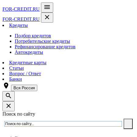
menu
FOR-CREDIT
.RU
close
FOR-CREDIT
.RU
Кредиты
Подбор кредитов
Потребительские кредиты
Рефинансирование кредитов
Автокредиты
Кредитные карты
Статьи
Вопрос / Ответ
Банки
room
Вся Россия
search
close
Поиск по сайту