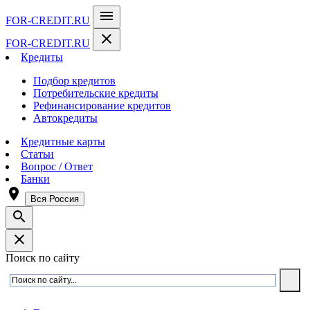
menu
FOR-CREDIT
.RU
close
FOR-CREDIT
.RU
Кредиты
Подбор кредитов
Потребительские кредиты
Рефинансирование кредитов
Автокредиты
Кредитные карты
Статьи
Вопрос / Ответ
Банки
room
Вся Россия
search
close
Поиск по сайту