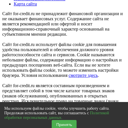
Карта сайта
Сайт for-credit.ru не принадлежит финансовой организации и
не оказывает финансовых услуг. Содержание сайта не
является рекомендацией или офертой и носит
информационно-справочный характер основанный на
субъективном мнении редакции.
Сайт for-credit.ru использует файлы cookie для повышения
удобства пользователей и обеспечения должного уровня
работоспособности сайта и сервисов. Cookie называются
небольшие файлы, содержащие информацию о настройках и
предыдущих посещениях веб-сайта. Если вы не хотите
использовать файлы cookie, то можете изменить настройки
браузера. Условия использования
смотрите здесь
.
Сайт for-credit.ru является составным произведением и
представляет собой в том числе каталог товарных знаков
(знаков обслуживания), опубликованных в открытых
реестрах. Исключительное право на товарные знаки (знаки
обслуживания) принадлежат их правообладателям.
Мы используем файлы cookie, чтобы улучшить работу сайта.
© 2012-2021
Продолжая использовать сайт, вы соглашаетесь с
Политикой
Выберите город
|
Вся Россия
обработки персональных данных.
×
Принять