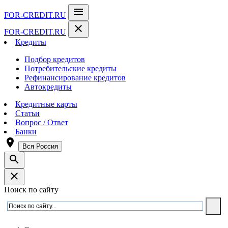
menu
FOR-CREDIT
.RU
close
FOR-CREDIT
.RU
Кредиты
Подбор кредитов
Потребительские кредиты
Рефинансирование кредитов
Автокредиты
Кредитные карты
Статьи
Вопрос / Ответ
Банки
room
Вся Россия
search
close
Поиск по сайту