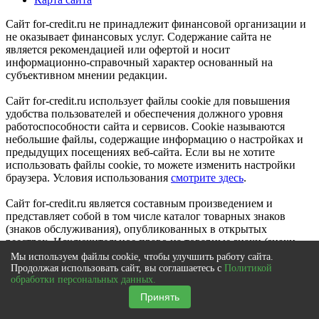
Сайт for-credit.ru не принадлежит финансовой организации и
не оказывает финансовых услуг. Содержание сайта не
является рекомендацией или офертой и носит
информационно-справочный характер основанный на
субъективном мнении редакции.
Сайт for-credit.ru использует файлы cookie для повышения
удобства пользователей и обеспечения должного уровня
работоспособности сайта и сервисов. Cookie называются
небольшие файлы, содержащие информацию о настройках и
предыдущих посещениях веб-сайта. Если вы не хотите
использовать файлы cookie, то можете изменить настройки
браузера. Условия использования
смотрите здесь
.
Сайт for-credit.ru является составным произведением и
представляет собой в том числе каталог товарных знаков
(знаков обслуживания), опубликованных в открытых
реестрах. Исключительное право на товарные знаки (знаки
обслуживания) принадлежат их правообладателям.
Мы используем файлы cookie, чтобы улучшить работу сайта.
© 2012-2021
Продолжая использовать сайт, вы соглашаетесь с
Политикой
Выберите город
|
Вся Россия
обработки персональных данных.
×
Принять