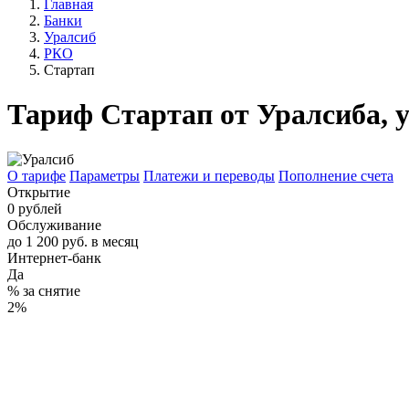
Главная
Банки
Уралсиб
РКО
Стартап
Тариф Стартап от Уралсиба, 
О тарифе
Параметры
Платежи и переводы
Пополнение счета
Открытие
0 рублей
Обслуживание
до 1 200 руб. в месяц
Интернет-банк
Да
% за снятие
2%