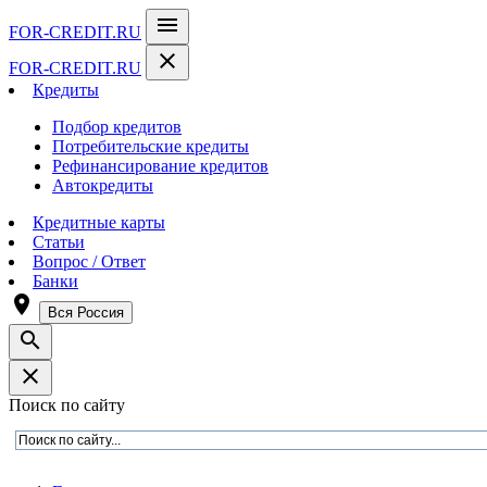
menu
FOR-CREDIT
.RU
close
FOR-CREDIT
.RU
Кредиты
Подбор кредитов
Потребительские кредиты
Рефинансирование кредитов
Автокредиты
Кредитные карты
Статьи
Вопрос / Ответ
Банки
room
Вся Россия
search
close
Поиск по сайту