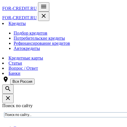
menu
FOR-CREDIT
.RU
close
FOR-CREDIT
.RU
Кредиты
Подбор кредитов
Потребительские кредиты
Рефинансирование кредитов
Автокредиты
Кредитные карты
Статьи
Вопрос / Ответ
Банки
room
Вся Россия
search
close
Поиск по сайту