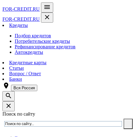
menu
FOR-CREDIT
.RU
close
FOR-CREDIT
.RU
Кредиты
Подбор кредитов
Потребительские кредиты
Рефинансирование кредитов
Автокредиты
Кредитные карты
Статьи
Вопрос / Ответ
Банки
room
Вся Россия
search
close
Поиск по сайту