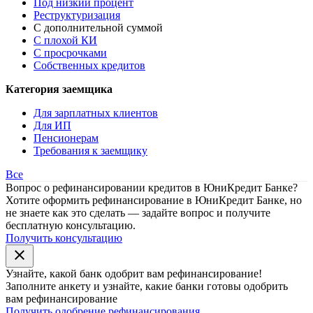
Под низкий процент
Реструктуризация
С дополнительной суммой
С плохой КИ
С просрочками
Собственных кредитов
Категория заемщика
Для зарплатных клиентов
Для ИП
Пенсионерам
Требования к заемщику
Все
Вопрос о рефинансировании кредитов в ЮниКредит Банке?
Хотите оформить рефинансирование в ЮниКредит Банке, но
не знаете как это сделать — задайте вопрос и получите
бесплатную консультацию.
Получить консультацию
close
Узнайте, какой банк
одобрит
вам рефинансирование!
Заполните анкету и узнайте, какие банки готовы одобрить
вам рефинансирование
Получить одобрение рефинансирования