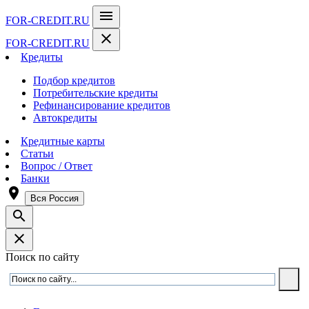
menu
FOR-CREDIT
.RU
close
FOR-CREDIT
.RU
Кредиты
Подбор кредитов
Потребительские кредиты
Рефинансирование кредитов
Автокредиты
Кредитные карты
Статьи
Вопрос / Ответ
Банки
room
Вся Россия
search
close
Поиск по сайту