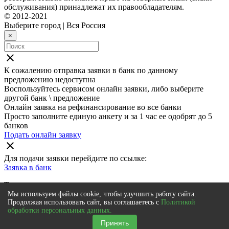
обслуживания) принадлежат их правообладателям.
© 2012-2021
Выберите город
|
Вся Россия
×
close
К сожалению отправка заявки в
банк
по данному
предложению недоступна
Воспользуйтесь сервисом онлайн заявки, либо выберите
другой банк \ предложение
Онлайн заявка на рефинансирование во все банки
Просто заполните единую анкету и за 1 час ее одобрят до 5
банков
Подать онлайн заявку
close
Для подачи заявки перейдите по ссылке:
Заявка в
банк
Также мы рекомендуем
Мы используем файлы cookie, чтобы улучшить работу сайта.
Онлайн заявка на рефинансирование во все банки
Продолжая использовать сайт, вы соглашаетесь с
Политикой
обработки персональных данных.
Просто заполните единую анкету и за 1 час ее одобрят до 5
банков
Принять