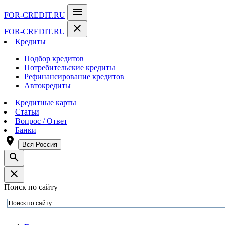
menu
FOR-CREDIT
.RU
close
FOR-CREDIT
.RU
Кредиты
Подбор кредитов
Потребительские кредиты
Рефинансирование кредитов
Автокредиты
Кредитные карты
Статьи
Вопрос / Ответ
Банки
room
Вся Россия
search
close
Поиск по сайту