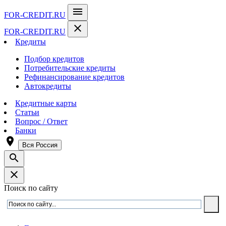
menu
FOR-CREDIT
.RU
close
FOR-CREDIT
.RU
Кредиты
Подбор кредитов
Потребительские кредиты
Рефинансирование кредитов
Автокредиты
Кредитные карты
Статьи
Вопрос / Ответ
Банки
room
Вся Россия
search
close
Поиск по сайту