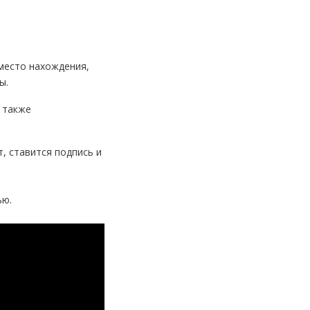
место нахождения,
ы.
 также
, ставится подпись и
ью.