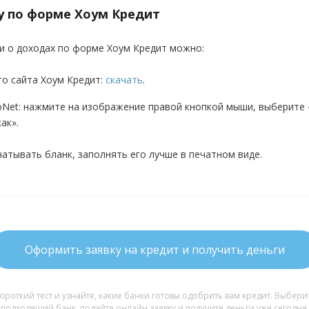
у по форме Хоум Кредит
ки о доходах по форме Хоум Кредит можно:
о сайта Хоум Кредит:
скачать
.
roNet: нажмите на изображение правой кнопкой мыши, выберите
ак».
атывать бланк, заполнять его лучше в печатном виде.
Оформить заявку на кредит и получить деньги
ороткий тест и узнайте, какие банки готовы одобрить вам кредит. Выберит
подходящий банк, подайте онлайн заявку и получите деньги уже сегодня.