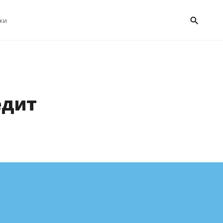
search
ки
едит