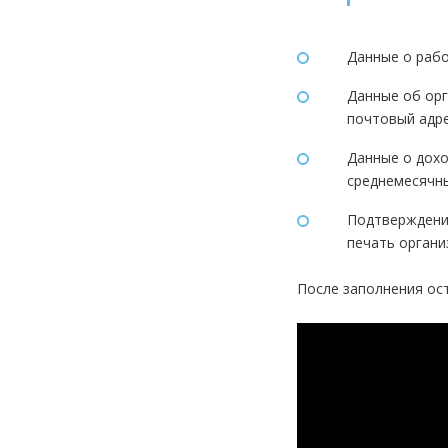
Данные о рабо
Данные об орг
почтовый адре
Данные о дохо
среднемесячны
Подтверждение
печать органи
После заполнения ост