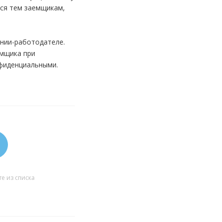
тся тем заемщикам,
ании-работодателе.
емщика при
нфиденциальными.
е из списка