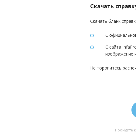
Скачать справк
Скачать бланк справ
С официальног
С сайта InfaP
изображение к
Не торопитесь распеч
Пройдите к