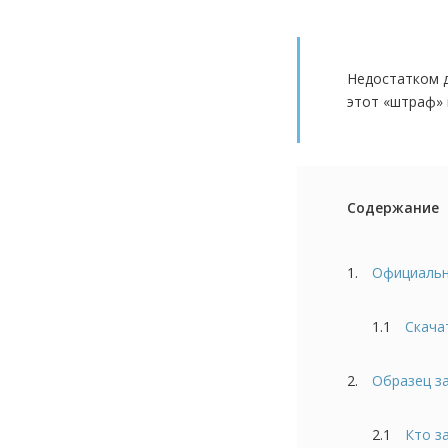
Недостатком д
этот «штраф» 
Содержание
1.
Официальн
1.1
Скача
2.
Образец з
2.1
Кто з