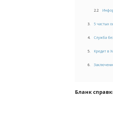
2.2
Инфор
3.
5 частых 
4.
Служба бе
5.
Кредит в 
6.
Заключени
Бланк справк