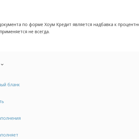
окумента по форме Хоум Кредит является надбавка к процентно
применяется не всегда.
expand_more
ый бланк
ть
аполнения
аполняет