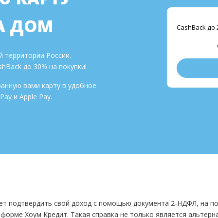
А ДОМ
CashBack до 
 территории России.
hBack до 30% на покупки!
ранную вами карту в удобное
ay и Apple Pay.
ет подтвердить свой доход с помощью документа 2-НДФЛ, на п
о форме Хоум Кредит. Такая справка не только является альтер