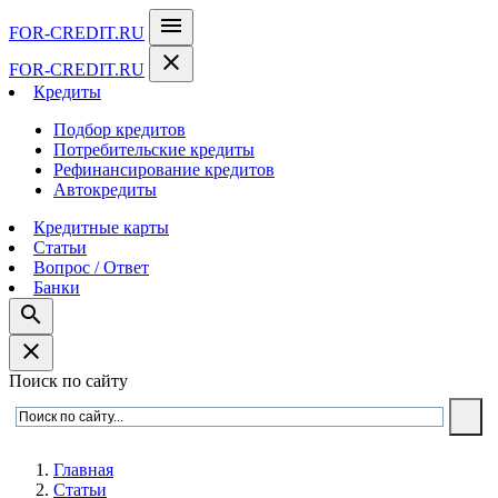
menu
FOR-CREDIT
.RU
close
FOR-CREDIT
.RU
Кредиты
Подбор кредитов
Потребительские кредиты
Рефинансирование кредитов
Автокредиты
Кредитные карты
Статьи
Вопрос / Ответ
Банки
search
close
Поиск по сайту
Главная
Статьи