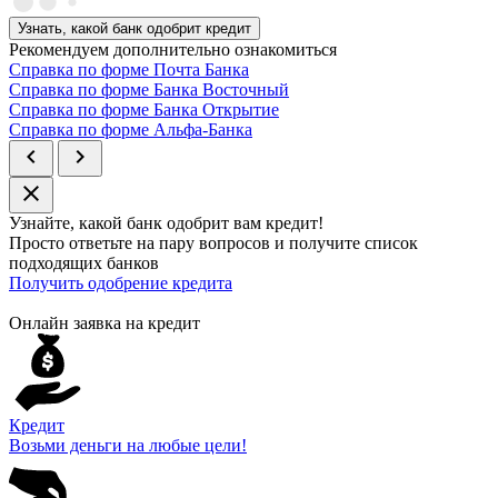
Узнать, какой банк одобрит кредит
Рекомендуем дополнительно ознакомиться
Справка по форме Почта Банка
Справка по форме Банка Восточный
Справка по форме Банка Открытие
Справка по форме Альфа-Банка
chevron_left
chevron_right
close
Узнайте, какой банк
одобрит
вам кредит!
Просто ответьте на пару вопросов и получите список
подходящих банков
Получить одобрение кредита
Онлайн заявка на кредит
Кредит
Возьми деньги на любые цели!