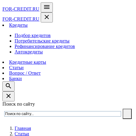
menu
FOR-CREDIT
.RU
close
FOR-CREDIT
.RU
Кредиты
Подбор кредитов
Потребительские кредиты
Рефинансирование кредитов
Автокредиты
Кредитные карты
Статьи
Вопрос / Ответ
Банки
search
close
Поиск по сайту
Главная
Статьи