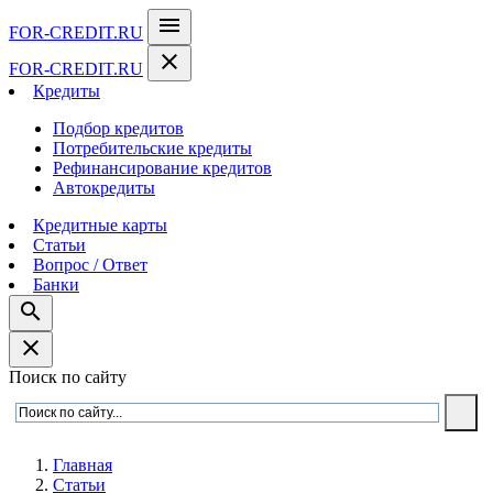
menu
FOR-CREDIT
.RU
close
FOR-CREDIT
.RU
Кредиты
Подбор кредитов
Потребительские кредиты
Рефинансирование кредитов
Автокредиты
Кредитные карты
Статьи
Вопрос / Ответ
Банки
search
close
Поиск по сайту
Главная
Статьи