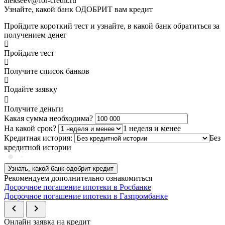
alekseev@for-credit.ru
Узнайте, какой банк ОДОБРИТ вам кредит
Пройдите короткий тест и узнайте, в какой банк обратиться за
получением денег
Пройдите тест
Получите список банков
Подайте заявку
Получите деньги
Какая сумма необходима?
На какой срок?
1 неделя и менее
Кредитная история:
Без
кредитной истории
Узнать, какой банк одобрит кредит
Рекомендуем дополнительно ознакомиться
Досрочное погашение ипотеки в Росбанке
Досрочное погашение ипотеки в Газпромбанке
chevron_left
chevron_right
Онлайн заявка на кредит