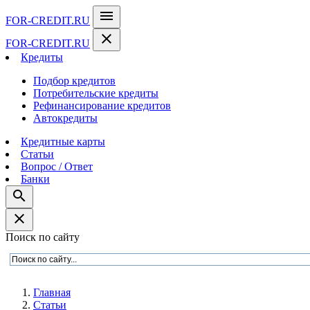
menu
FOR-CREDIT
.RU
close
FOR-CREDIT
.RU
Кредиты
Подбор кредитов
Потребительские кредиты
Рефинансирование кредитов
Автокредиты
Кредитные карты
Статьи
Вопрос / Ответ
Банки
search
close
Поиск по сайту
Главная
Статьи