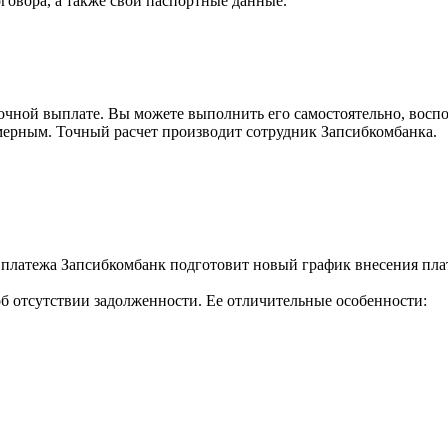
говора, а также свои паспортные данные.
рочной выплате. Вы можете выполнить его самостоятельно, восп
мерным. Точный расчет производит сотрудник Запсибкомбанка.
латежа Запсибкомбанк подготовит новый график внесения плате
б отсутствии задолженности. Ее отличительные особенности: