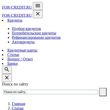
menu
FOR-CREDIT
.RU
close
FOR-CREDIT
.RU
Кредиты
Подбор кредитов
Потребительские кредиты
Рефинансирование кредитов
Автокредиты
Кредитные карты
Статьи
Вопрос / Ответ
Банки
search
close
Поиск по сайту
Главная
Статьи