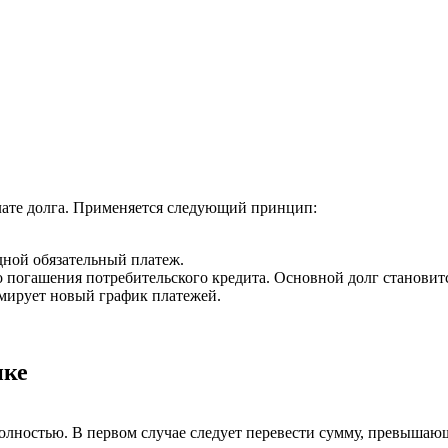
лате долга. Применяется следующий принцип:
дной обязательный платеж.
 погашения потребительского кредита. Основной долг становитс
мирует новый график платежей.
нке
олностью. В первом случае следует перевести сумму, превышаю