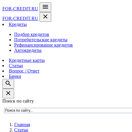
menu
FOR-CREDIT
.RU
close
FOR-CREDIT
.RU
Кредиты
Подбор кредитов
Потребительские кредиты
Рефинансирование кредитов
Автокредиты
Кредитные карты
Статьи
Вопрос / Ответ
Банки
search
close
Поиск по сайту
Главная
Статьи