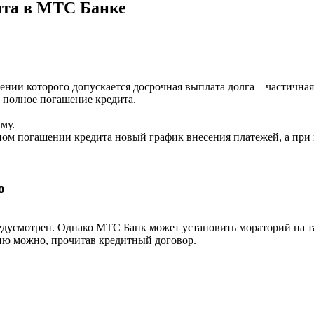
ита в МТС Банке
чении которого допускается досрочная выплата долга – частичная
 полное погашение кредита.
му.
ом погашении кредита новый график внесения платежей, а при п
о
едусмотрен. Однако МТС Банк может установить мораторий на т
ию можно, прочитав кредитный договор.